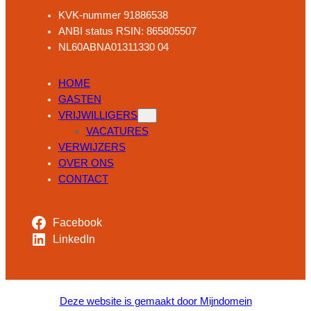
e
KVK-nummer 91886538
r
ANBI status RSIN: 865805507
p
NL60ABNA01311330 04
E
-
HOME
m
GASTEN
a
VRIJWILLIGERS
i
VACATURES
l
VERWIJZERS
OVER ONS
CONTACT
Facebook
LinkedIn
Deze website is gemaakt door Mijndomein