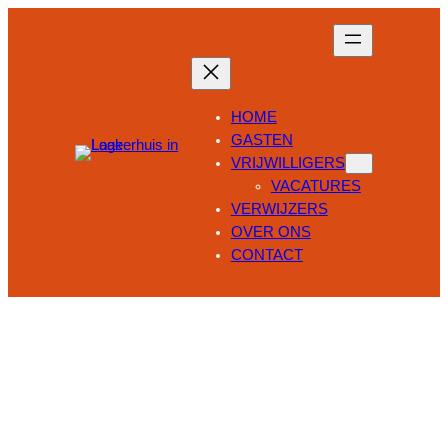
Ga
naar
de
inhoud
HOME
GASTEN
VRIJWILLIGERS
VACATURES
VERWIJZERS
OVER ONS
CONTACT
Het Logeerhuis in Laak