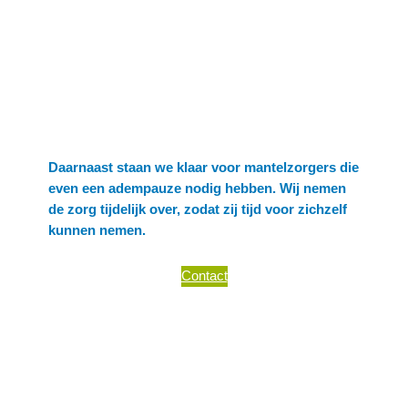
Ons logeerhuis is een fijne plek voor mensen die
na een ziekte of ziekenhuisopname nog niet
helemaal de draad kunnen oppakken. Hoewel
professionele zorg zoals een verpleeghuis of
revalidatie niet nodig zijn, kunnen zij hier in een
warme en ondersteunende omgeving verder
herstellen.
Daarnaast staan we klaar voor mantelzorgers die
even een adempauze nodig hebben. Wij nemen
de zorg tijdelijk over, zodat zij tijd voor zichzelf
kunnen nemen.
Contact